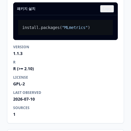
패키지 설치
Copy
install.packages
(
"MLmetrics"
)
VERSION
1.1.3
R
R (>= 2.10)
LICENSE
GPL-2
LAST OBSERVED
2026-07-10
SOURCES
1