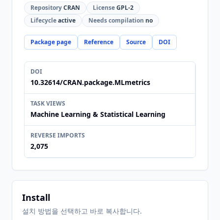
Repository
CRAN
License
GPL-2
Lifecycle
active
Needs compilation
no
Package page
Reference
Source
DOI
DOI
10.32614/CRAN.package.MLmetrics
TASK VIEWS
Machine Learning & Statistical Learning
REVERSE IMPORTS
2,075
Install
설치 방법을 선택하고 바로 복사합니다.