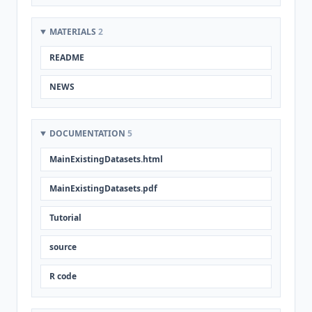
MATERIALS
2
README
NEWS
DOCUMENTATION
5
MainExistingDatasets.html
MainExistingDatasets.pdf
Tutorial
source
R code