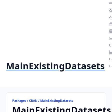
MainExistingDatasets
다
Packages / CRAN / MainExistingDatasets
MainExistingDatasets