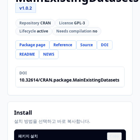
v1.0.2
Repository
CRAN
License
GPL-3
Lifecycle
active
Needs compilation
no
Package page
Reference
Source
DOI
README
NEWS
DOI
10.32614/CRAN.package.MainExistingDatasets
Install
설치 방법을 선택하고 바로 복사합니다.
패키지 설치
Copy