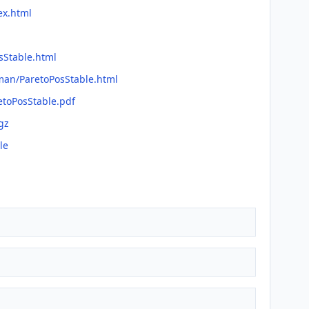
ex.html
sStable.html
fman/ParetoPosStable.html
etoPosStable.pdf
gz
le