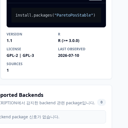
install.packages
(
"ParetoPosStable"
)
VERSION
R
1.1
R (>= 3.0.0)
LICENSE
LAST OBSERVED
GPL-2 | GPL-3
2026-07-10
SOURCES
1
ported Backends
0
CRIPTION에서 감지한 backend 관련 package입니다.
ckend package 신호가 없습니다.