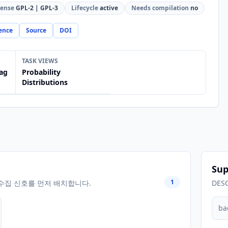
cense
GPL-2 | GPL-3
Lifecycle
active
Needs compilation
no
ence
Source
DOI
TASK VIEWS
ag
Probability
Distributions
Sup
1
수집 신호를 먼저 배치합니다.
DES
ba