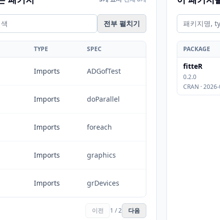
전부 펼치기
TYPE
SPEC
PACKAGE
fitteR
Imports
ADGofTest
0.2.0
CRAN · 2026-
Imports
doParallel
Imports
foreach
Imports
graphics
Imports
grDevices
이전
1 / 2
다음