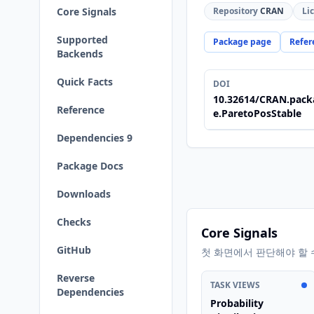
Core Signals
Repository
CRAN
Li
Supported
Package page
Refer
Backends
Quick Facts
DOI
10.32614/CRAN.pack
Reference
e.ParetoPosStable
Dependencies 9
Package Docs
Downloads
Checks
Core Signals
GitHub
첫 화면에서 판단해야 할 
Reverse
TASK VIEWS
Dependencies
Probability