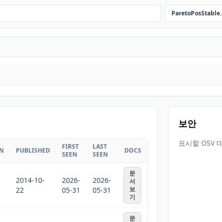
ParetoPosStable
보안
표시할 OSV 
FIRST
LAST
ON
PUBLISHED
DOCS
SEEN
SEEN
문
2014-10-
2026-
2026-
서
보
22
05-31
05-31
기
문