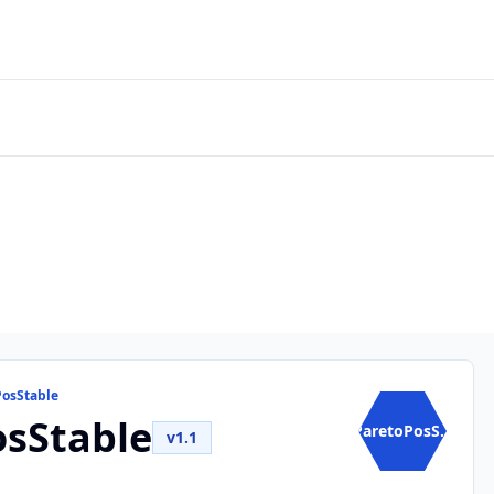
PosStable
osStable
ParetoPosS...
v1.1