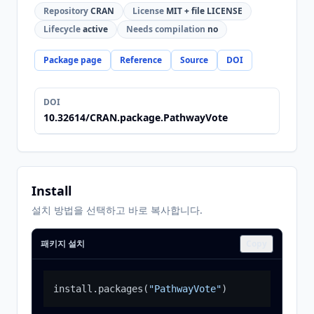
Repository
CRAN
License
MIT + file LICENSE
Lifecycle
active
Needs compilation
no
Package page
Reference
Source
DOI
DOI
10.32614/CRAN.package.PathwayVote
Install
설치 방법을 선택하고 바로 복사합니다.
패키지 설치
Copy
install.packages
(
"PathwayVote"
)