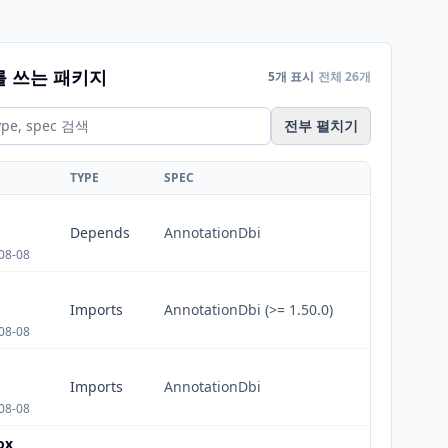
를 쓰는 패키지
5개 표시
전체 26개
전부 펼치기
TYPE
SPEC
Depends
AnnotationDbi
08-08
Imports
AnnotationDbi (>= 1.50.0)
08-08
Imports
AnnotationDbi
08-08
ox