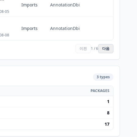
Imports
AnnotationDbi
08-05
Imports
AnnotationDbi
08-08
이전
1 / 6
다음
3 types
PACKAGES
1
8
17