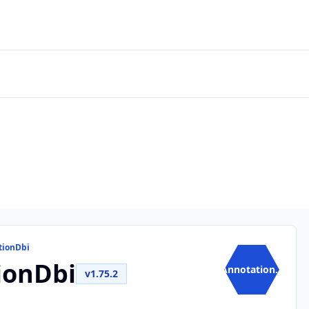
tionDbi
ionDbi
Annotation...
v1.75.2