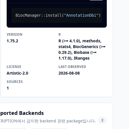
BiocManager
::
install
(
"AnnotationDbi"
)
VERSION
R
1.75.2
R (>= 4.1.0), methods,
stats4, BiocGenerics (>=
0.29.2), Biobase (>=
1.17.0), IRanges
LICENSE
LAST OBSERVED
Artistic-2.0
2026-08-08
SOURCES
1
ported Backends
2
CRIPTION에서 감지한 backend 관련 package입니다.