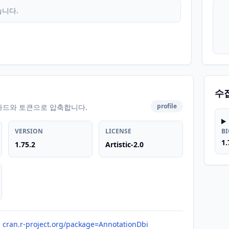
습니다.
수
profile
카드와 토큰으로 압축합니다.
VERSION
LICENSE
B
1.
1.75.2
Artistic-2.0
cran.r-project.org/package=AnnotationDbi