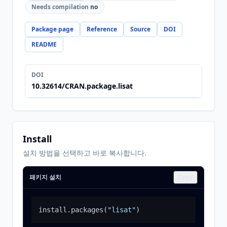
Needs compilation
no
Package page
Reference
Source
DOI
README
DOI
10.32614/CRAN.package.lisat
Install
설치 방법을 선택하고 바로 복사합니다.
패키지 설치
Copy
install.packages
(
"lisat"
)