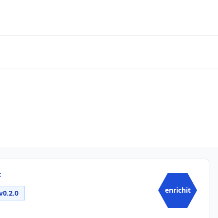
t
enrichit
v0.2.0