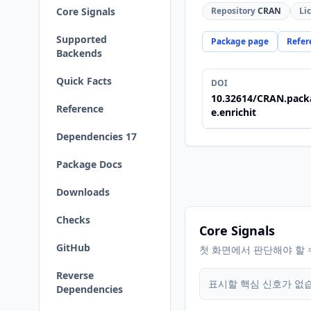
Core Signals
Repository
CRAN
Li
Supported
Package page
Refer
Backends
Quick Facts
DOI
10.32614/CRAN.pack
Reference
e.enrichit
Dependencies 17
Package Docs
Downloads
Checks
Core Signals
GitHub
첫 화면에서 판단해야 할 
Reverse
표시할 핵심 신호가 없
Dependencies