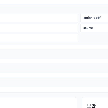
enrichit.pdf
source
보안