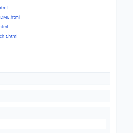
html
EADME.html
html
chit.html