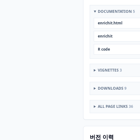
DOCUMENTATION
5
enrichit.html
enrichit
R code
VIGNETTES
3
DOWNLOADS
9
ALL PAGE LINKS
36
버전 이력