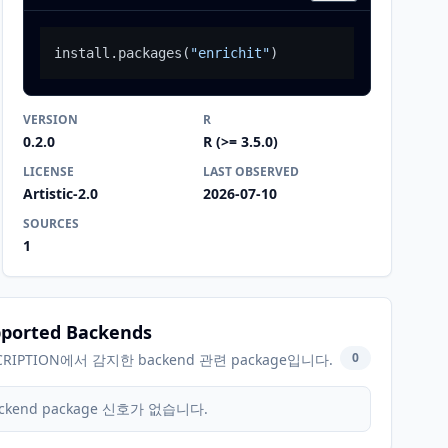
install.packages
(
"enrichit"
)
VERSION
R
0.2.0
R (>= 3.5.0)
LICENSE
LAST OBSERVED
Artistic-2.0
2026-07-10
SOURCES
1
ported Backends
0
CRIPTION에서 감지한 backend 관련 package입니다.
ckend package 신호가 없습니다.