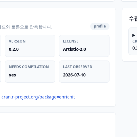
수
profile
카드와 토큰으로 압축합니다.
VERSION
LICENSE
C
0.
0.2.0
Artistic-2.0
NEEDS COMPILATION
LAST OBSERVED
yes
2026-07-10
cran.r-project.org/package=enrichit