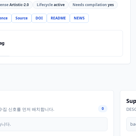
cense
Artistic-2.0
Lifecycle
active
Needs compilation
yes
ence
Source
DOI
README
NEWS
ag
Sup
0
수집 신호를 먼저 배치합니다.
DES
습니다.
ba