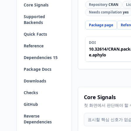
Core Signals
Repository
CRAN
Li
Needs compilation
yes
Supported
Backends
Package page
Refer
Quick Facts
DOI
Reference
10.32614/CRAN.pack
e.aphylo
Dependencies 15
Package Docs
Downloads
Checks
Core Signals
GitHub
첫 화면에서 판단해야 할 
Reverse
표시할 핵심 신호가 없
Dependencies