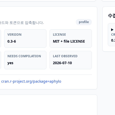
수
profile
카드와 토큰으로 압축합니다.
VERSION
LICENSE
C
0.
0.3-6
MIT + file LICENSE
NEEDS COMPILATION
LAST OBSERVED
yes
2026-07-10
cran.r-project.org/package=aphylo