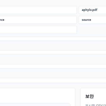
aphylo.pdf
nce
source
보안
표시할 OSV 