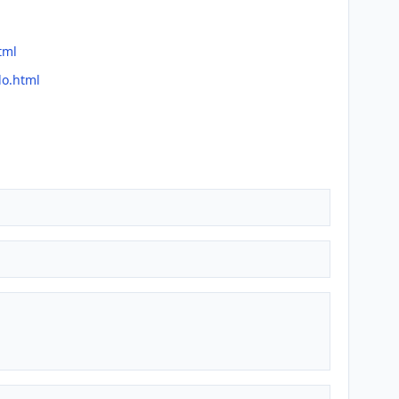
tml
lo.html