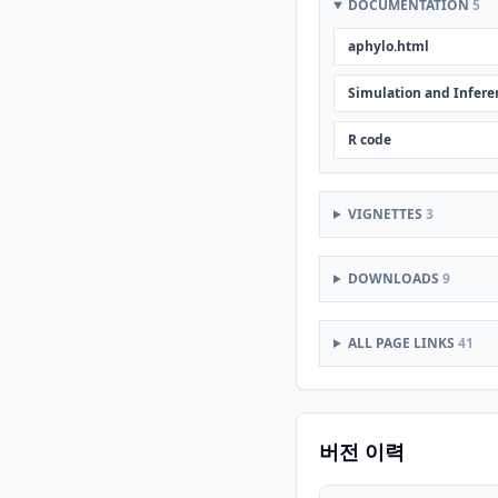
DOCUMENTATION
5
aphylo.html
Simulation and Infere
R code
VIGNETTES
3
DOWNLOADS
9
ALL PAGE LINKS
41
버전 이력