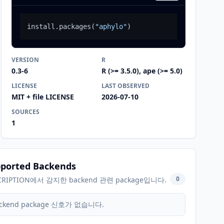
install.packages
(
"aphylo"
)
VERSION
R
0.3-6
R (>= 3.5.0), ape (>= 5.0)
LICENSE
LAST OBSERVED
MIT + file LICENSE
2026-07-10
SOURCES
1
ported Backends
0
CRIPTION에서 감지한 backend 관련 package입니다.
ckend package 신호가 없습니다.