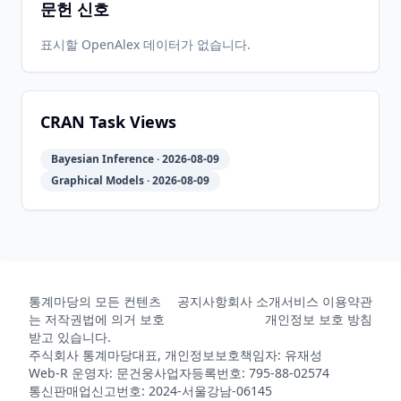
문헌 신호
2012-07-
2026-
2026-
CRAN
0.15-2
24
05-31
08-08
표시할 OpenAlex 데이터가 없습니다.
2012-07-
2026-
2026-
CRAN
0.15-1
17
05-31
08-08
CRAN Task Views
Bayesian Inference · 2026-08-09
2012-04-
2026-
2026-
CRAN
0.14-7
Graphical Models · 2026-08-09
02
05-31
08-08
2011-11-
2026-
2026-
CRAN
0.14-6
04
05-31
08-08
통계마당의 모든 컨텐츠
공지사항
회사 소개
서비스 이용약관
는 저작권법에 의거 보호
개인정보 보호 방침
2011-11-
2026-
2026-
받고 있습니다.
CRAN
0.14-5
03
05-31
08-08
주식회사 통계마당
대표, 개인정보보호책임자: 유재성
Web-R 운영자: 문건웅
사업자등록번호: 795-88-02574
통신판매업신고번호: 2024-서울강남-06145