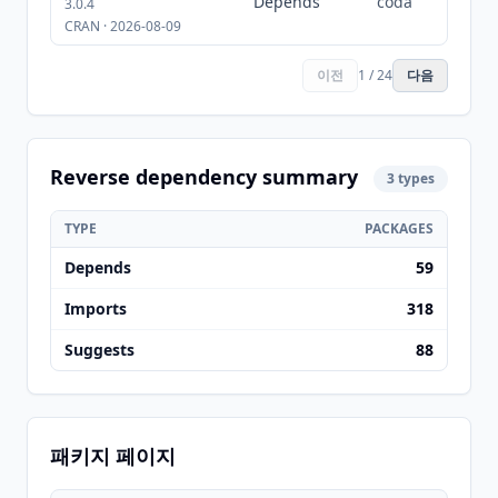
Depends
coda
3.0.4
CRAN · 2026-08-09
이전
1 / 24
다음
Reverse dependency summary
3 types
TYPE
PACKAGES
Depends
59
Imports
318
Suggests
88
패키지 페이지