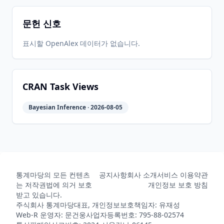
문헌 신호
2017-04-
2026-
2026-
CRAN
0.1.1
05
06-24
06-24
표시할 OpenAlex 데이터가 없습니다.
2017-02-
2026-
2026-
CRAN
0.1.0
06
06-24
06-24
CRAN Task Views
Bayesian Inference · 2026-08-05
2026-
2026-
CRAN
0.1.9
05-31
07-10
통계마당의 모든 컨텐츠
공지사항
회사 소개
서비스 이용약관
는 저작권법에 의거 보호
개인정보 보호 방침
받고 있습니다.
주식회사 통계마당
대표, 개인정보보호책임자: 유재성
Web-R 운영자: 문건웅
사업자등록번호: 795-88-02574