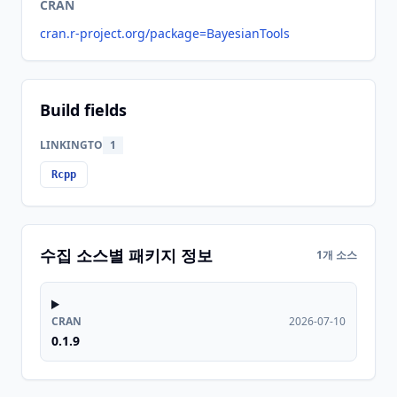
CRAN
cran.r-project.org/package=BayesianTools
Build fields
LINKINGTO
1
Rcpp
수집 소스별 패키지 정보
1개 소스
CRAN
2026-07-10
0.1.9