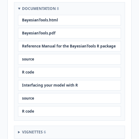
DOCUMENTATION
8
BayesianTools.html
BayesianTools.pdf
Reference Manual for the BayesianTools R package
source
R code
Interfacing your model with R
source
R code
VIGNETTES
6