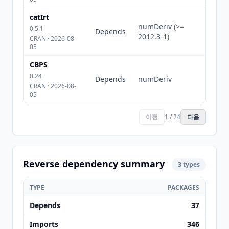
catIrt
numDeriv (>=
0.5.1
Depends
2012.3-1)
CRAN · 2026-08-
05
CBPS
0.24
Depends
numDeriv
CRAN · 2026-08-
05
이전
1 / 24
다음
Reverse dependency summary
3 types
TYPE
PACKAGES
Depends
37
Imports
346