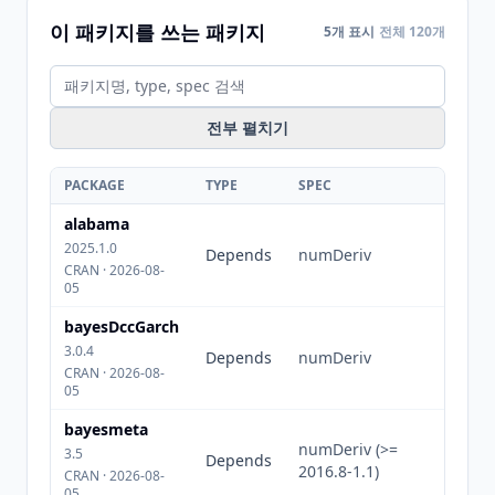
이 패키지를 쓰는 패키지
5개 표시
전체 120개
전부 펼치기
PACKAGE
TYPE
SPEC
alabama
2025.1.0
Depends
numDeriv
CRAN · 2026-08-
05
bayesDccGarch
3.0.4
Depends
numDeriv
CRAN · 2026-08-
05
bayesmeta
numDeriv (>=
3.5
Depends
2016.8-1.1)
CRAN · 2026-08-
05