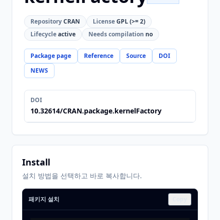
Repository
CRAN
License
GPL (>= 2)
Lifecycle
active
Needs compilation
no
Package page
Reference
Source
DOI
NEWS
DOI
10.32614/CRAN.package.kernelFactory
Install
설치 방법을 선택하고 바로 복사합니다.
패키지 설치
Copy