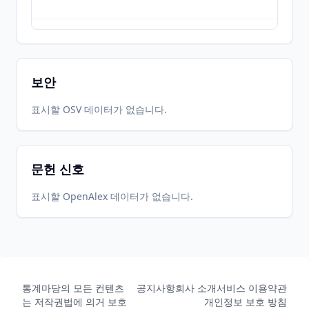
2012-12-
2026-
2026-
CRAN
0.1.0
22
05-31
05-31
보안
2026-
2026-
표시할 OSV 데이터가 없습니다.
CRAN
0.3.0
05-31
07-10
문헌 신호
표시할 OpenAlex 데이터가 없습니다.
통계마당의 모든 컨텐츠
공지사항
회사 소개
서비스 이용약관
는 저작권법에 의거 보호
개인정보 보호 방침