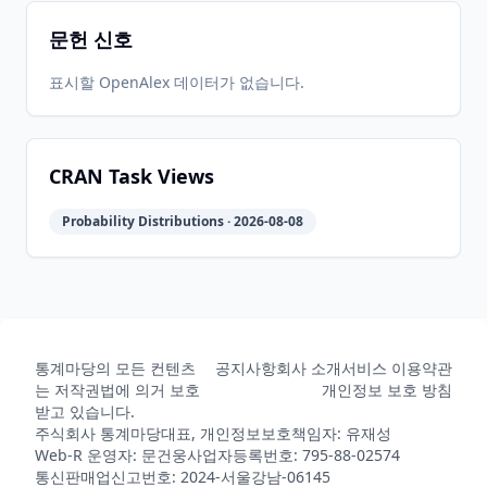
문헌 신호
2020-04-
2026-
2026-
CRAN
1.6-1
01
05-31
07-29
표시할 OpenAlex 데이터가 없습니다.
2020-03-
2026-
2026-
CRAN
1.6-0
28
05-31
07-29
CRAN Task Views
Probability Distributions · 2026-08-08
2020-01-
2026-
2026-
CRAN
1.5-5
30
05-31
07-29
2019-05-
2026-
2026-
CRAN
1.5-4
14
05-31
07-29
통계마당의 모든 컨텐츠
공지사항
회사 소개
서비스 이용약관
는 저작권법에 의거 보호
개인정보 보호 방침
받고 있습니다.
주식회사 통계마당
대표, 개인정보보호책임자: 유재성
2018-11-
2026-
2026-
CRAN
1.5-3
Web-R 운영자: 문건웅
사업자등록번호: 795-88-02574
08
05-31
07-29
통신판매업신고번호: 2024-서울강남-06145