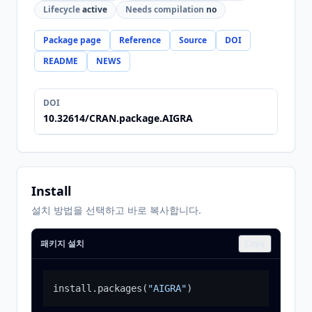
Lifecycle
active
Needs compilation
no
Package page
Reference
Source
DOI
README
NEWS
DOI
10.32614/CRAN.package.AIGRA
Install
설치 방법을 선택하고 바로 복사합니다.
패키지 설치
Copy
install.packages
(
"AIGRA"
)