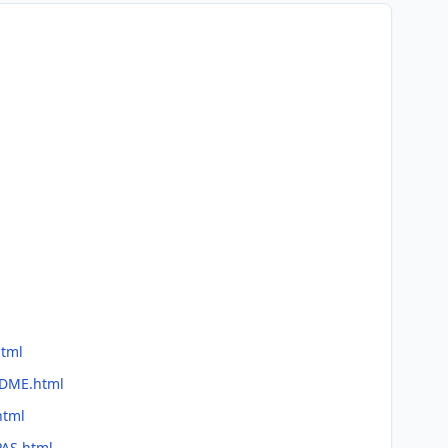
html
ADME.html
html
PAS.html