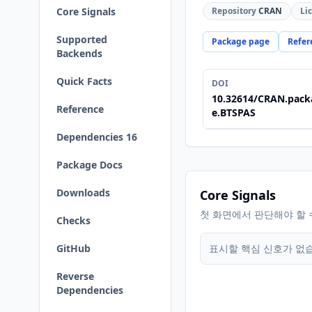
Core Signals
Repository
CRAN
Li
Supported
Package page
Refer
Backends
Quick Facts
DOI
10.32614/CRAN.pack
Reference
e.BTSPAS
Dependencies 16
Package Docs
Downloads
Core Signals
첫 화면에서 판단해야 할 
Checks
GitHub
표시할 핵심 신호가 없
Reverse
Dependencies