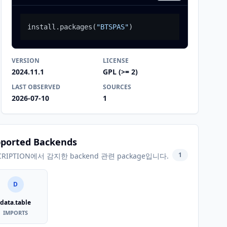
install.packages
(
"BTSPAS"
)
VERSION
LICENSE
2024.11.1
GPL (>= 2)
LAST OBSERVED
SOURCES
2026-07-10
1
ported Backends
1
CRIPTION에서 감지한 backend 관련 package입니다.
D
data.table
IMPORTS