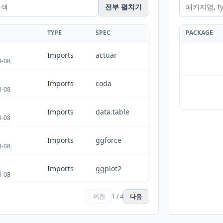
전부 펼치기
TYPE
SPEC
PACKAGE
Imports
actuar
8-08
Imports
coda
8-08
Imports
data.table
8-08
Imports
ggforce
8-08
Imports
ggplot2
8-08
이전
1 / 4
다음