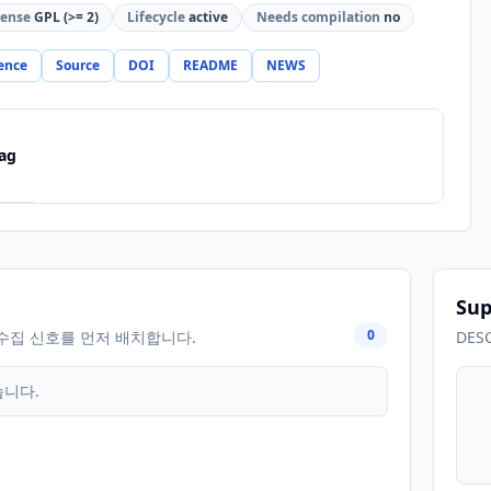
cense
GPL (>= 2)
Lifecycle
active
Needs compilation
no
ence
Source
DOI
README
NEWS
ag
Sup
0
수집 신호를 먼저 배치합니다.
DES
습니다.