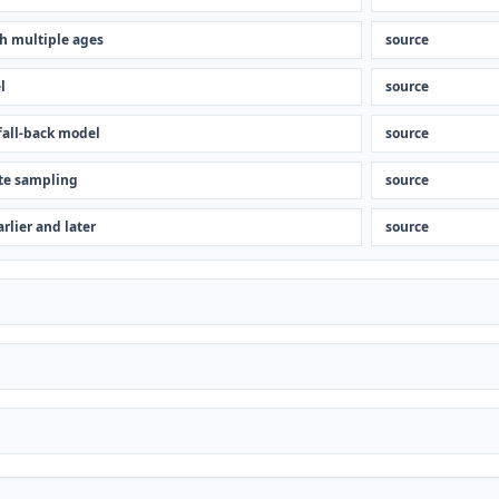
h multiple ages
source
l
source
fall-back model
source
te sampling
source
rlier and later
source