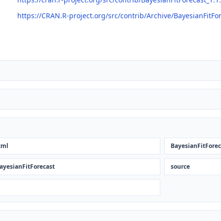
https://CRAN.R-project.org/src/contrib/Archive/BayesianFitFo
tml
BayesianFitForec
BayesianFitForecast
source