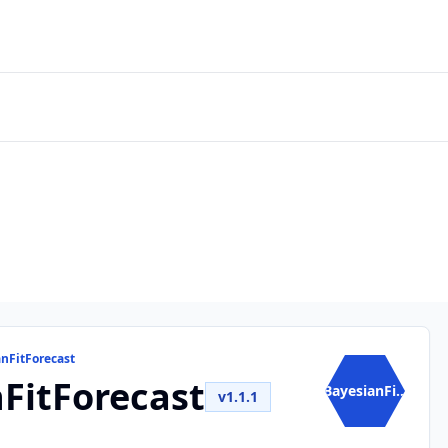
nFitForecast
FitForecast
BayesianFi...
v1.1.1