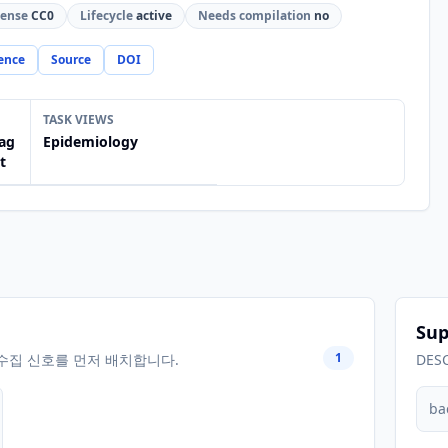
cense
CC0
Lifecycle
active
Needs compilation
no
ence
Source
DOI
TASK VIEWS
ag
Epidemiology
t
Sup
1
수집 신호를 먼저 배치합니다.
DES
ba