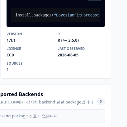
install.packages
(
"BayesianFitForecast"
)
VERSION
R
1.1.1
R (>= 3.5.0)
LICENSE
LAST OBSERVED
CC0
2026-08-05
SOURCES
1
ported Backends
0
CRIPTION에서 감지한 backend 관련 package입니다.
ckend package 신호가 없습니다.