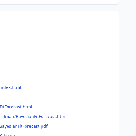
/index.html
FitForecast.html
/refman/BayesianFitForecast.html
BayesianFitForecast.pdf
0.tar.gz