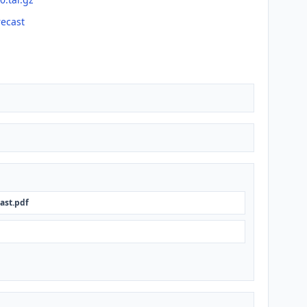
recast
ast.pdf