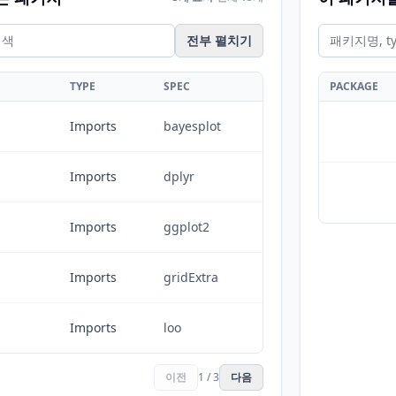
전부 펼치기
TYPE
SPEC
PACKAGE
Imports
bayesplot
Imports
dplyr
Imports
ggplot2
Imports
gridExtra
Imports
loo
이전
1 / 3
다음