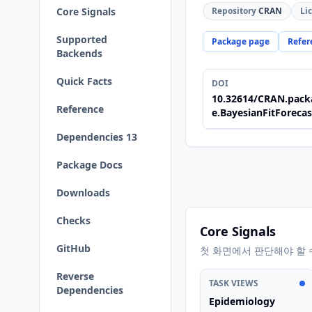
Core Signals
Repository
CRAN
Li
Supported
Package page
Refer
Backends
Quick Facts
DOI
10.32614/CRAN.pack
Reference
e.BayesianFitForecas
Dependencies 13
Package Docs
Downloads
Checks
Core Signals
GitHub
첫 화면에서 판단해야 할 
Reverse
TASK VIEWS
Dependencies
Epidemiology