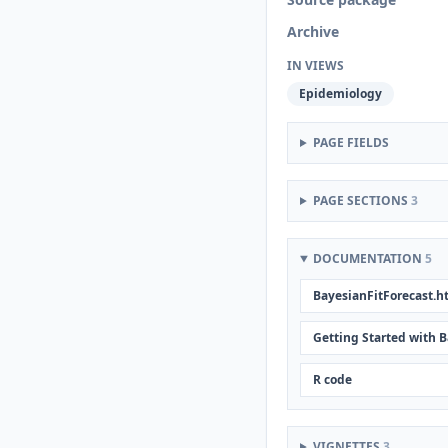
Archive
IN VIEWS
Epidemiology
PAGE FIELDS
PAGE SECTIONS
3
DOCUMENTATION
5
BayesianFitForecast.h
Getting Started with 
R code
VIGNETTES
3