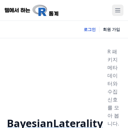
로그인
회원 가입
R 패
키지
메타
데이
터와
수집
신호
를 모
아 봅
BayesianLaterality
니다.