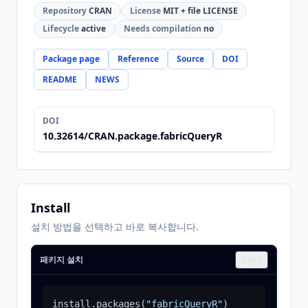
Repository
CRAN
License
MIT + file LICENSE
Lifecycle
active
Needs compilation
no
Package page
Reference
Source
DOI
README
NEWS
DOI
10.32614/CRAN.package.fabricQueryR
Install
설치 방법을 선택하고 바로 복사합니다.
패키지 설치
Copy
install.packages
(
"fabricQueryR"
)