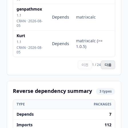
genpathmox
1.1
Depends
matrixcalc
CRAN · 2026-08-
05
Kurt
matrixcalc (>=
1.1
Depends
1.0.5)
CRAN · 2026-08-
05
이전
1 / 24
다음
Reverse dependency summary
3 types
TYPE
PACKAGES
Depends
7
Imports
112